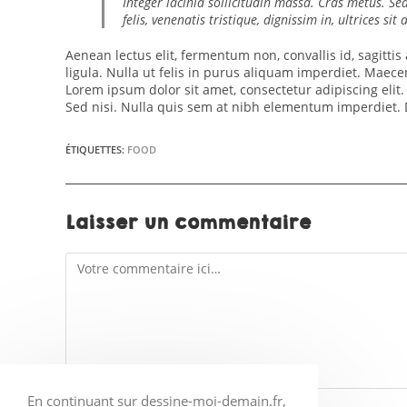
Integer lacinia sollicitudin massa. Cras metus. Se
felis, venenatis tristique, dignissim in, ultrices si
Aenean lectus elit, fermentum non, convallis id, sagittis a
ligula. Nulla ut felis in purus aliquam imperdiet. Maecen
Lorem ipsum dolor sit amet, consectetur adipiscing elit
Sed nisi. Nulla quis sem at nibh elementum imperdiet. D
ÉTIQUETTES
:
FOOD
Laisser un commentaire
En continuant sur dessine-moi-demain.fr,