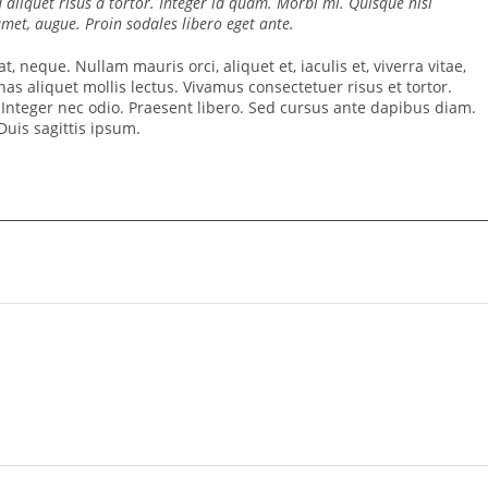
d aliquet risus a tortor. Integer id quam. Morbi mi. Quisque nisl
t amet, augue. Proin sodales libero eget ante.
t, neque. Nullam mauris orci, aliquet et, iaculis et, viverra vitae,
as aliquet mollis lectus. Vivamus consectetuer risus et tortor.
. Integer nec odio. Praesent libero. Sed cursus ante dapibus diam.
uis sagittis ipsum.