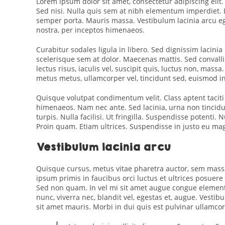
Lorem ipsum dolor sit amet, consectetur adipiscing elit
Sed nisi. Nulla quis sem at nibh elementum imperdiet. 
semper porta. Mauris massa. Vestibulum lacinia arcu ege
nostra, per inceptos himenaeos.
Curabitur sodales ligula in libero. Sed dignissim lacini
scelerisque sem at dolor. Maecenas mattis. Sed convallis
lectus risus, iaculis vel, suscipit quis, luctus non, mass
metus metus, ullamcorper vel, tincidunt sed, euismod in
Quisque volutpat condimentum velit. Class aptent taciti
himenaeos. Nam nec ante. Sed lacinia, urna non tincidu
turpis. Nulla facilisi. Ut fringilla. Suspendisse potenti
Proin quam. Etiam ultrices. Suspendisse in justo eu mag
Vestibulum lacinia arcu
Quisque cursus, metus vitae pharetra auctor, sem mas
ipsum primis in faucibus orci luctus et ultrices posuere 
Sed non quam. In vel mi sit amet augue congue elementu
nunc, viverra nec, blandit vel, egestas et, augue. Vestib
sit amet mauris. Morbi in dui quis est pulvinar ullamcorp