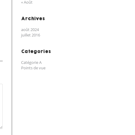
« Août
Archives
août 2024
juillet 2016
Categories
Catégorie A
Points de vue