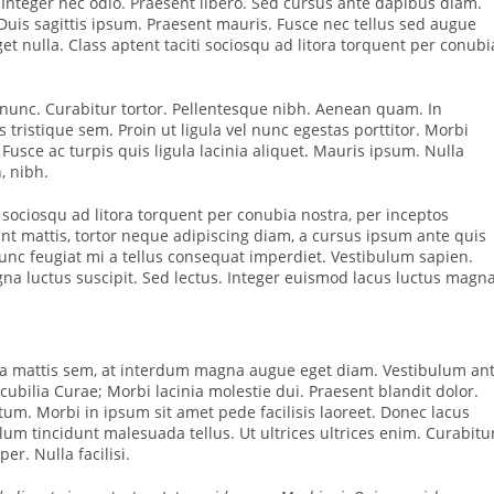
. Integer nec odio. Praesent libero. Sed cursus ante dapibus diam.
Duis sagittis ipsum. Praesent mauris. Fusce nec tellus sed augue
t nulla. Class aptent taciti sociosqu ad litora torquent per conubi
a nunc. Curabitur tortor. Pellentesque nibh. Aenean quam. In
 tristique sem. Proin ut ligula vel nunc egestas porttitor. Morbi
a. Fusce ac turpis quis ligula lacinia aliquet. Mauris ipsum. Nulla
, nibh.
 sociosqu ad litora torquent per conubia nostra, per inceptos
nt mattis, tortor neque adipiscing diam, a cursus ipsum ante quis
. Nunc feugiat mi a tellus consequat imperdiet. Vestibulum sapien.
na luctus suscipit. Sed lectus. Integer euismod lacus luctus magna
sa mattis sem, at interdum magna augue eget diam. Vestibulum an
cubilia Curae; Morbi lacinia molestie dui. Praesent blandit dolor.
m. Morbi in ipsum sit amet pede facilisis laoreet. Donec lacus
ulum tincidunt malesuada tellus. Ut ultrices ultrices enim. Curabitu
er. Nulla facilisi.