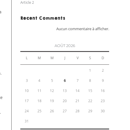
Article 2
a
Recent Comments
Aucun commentaire à afficher.
AOÛT 2026
L
M
M
J
V
S
D
1
2
.
3
4
5
6
7
8
9
10
11
12
13
14
15
16
te
17
18
19
20
21
22
23
24
25
26
27
28
29
30
r
31